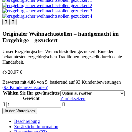
Originaler Weihnachtsstollen – handgemacht im
Erzgebirge – gezuckert
Unser Erzgebirgischer Weihachtsstollen gezuckert: Eine der
bekanntesten erzgebirgischen Traditionen hergestellt durch echte
Handarbeit.
ab
20,97
€
Bewertet mit
4.86
von 5, basierend auf
93
Kundenbewertungen
(
93
Kundenrezensionen)
Wählen Sie Ihr gewünschtes
Gewicht
Zurücksetzen
Originaler
Weihnachtsstollen
In den Warenkorb
-
handgemacht
Beschreibung
im
Zusätzliche Information
Erzgebirge
Rezensionen (93)