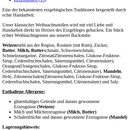
-
gezuckert
Eine der bekanntesten erzgebirgischen Traditionen hergestellt durch
Menge
echte Handarbeit.
Unser klassischer Weihnachtsstollen wird mit viel Liebe und
Handarbeit direkt im Herzen des Erzgebirges gebacken. Ein Stück
echter Weihnachtsgenuss aus unserer Backstube.
Weizen
mehl aus der Region, Rosinen (mit Rum), Zucker,
Butter
,
Milch, Butter
schmalz, Schweineschmalz,
Schmelzmargarine, Zitronat(Zitronenschalen, Glukose-Fruktose-
Sirup, Cedernfruchtschalen, Säuerungsmittel, Citronensäure),
Orangeat(Orangenschalen, Glukose-Fruktose-Sirup,
Cedernfruchtschalen, Säuerungsmittel, Citronensäure),
Mandeln
,
Hefe, Zitronenschalen(Zitronenschalen, Glukose-Fruktose-Sirup,
Cedernfruchtschalen, Säuerungsmittel, Citronensäure) und Salz.
Enthaltene Allergene:
glutenhaltiges Getreide und daraus gewonnene
Erzeugnisse
(Weizen)
Milch und Milcherzeugnisse
(Milch, Butter)
Schalenfrüchte und daraus gewonnene Erzeugnisse
(Mandel)
Lagerungshinweis: