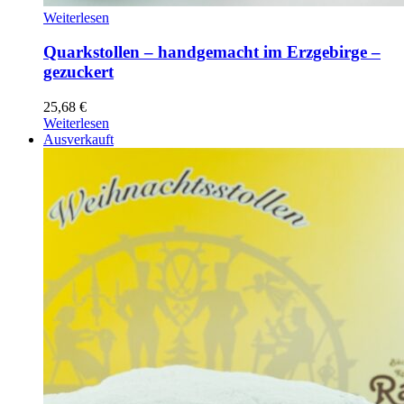
Quarkstollen
Weiterlesen
-
handgemacht
Quarkstollen – handgemacht im Erzgebirge –
im
gezuckert
Erzgebirge
-
25,68
€
gezuckert
Weiterlesen
Ausverkauft