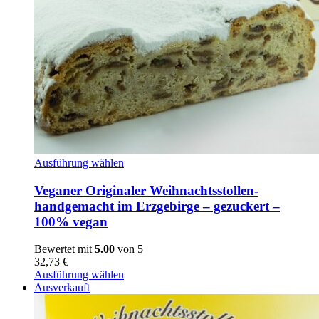
Veganer
Ausführung wählen
Originaler
Weihnachtsstollen-
Veganer Originaler Weihnachtsstollen-
handgemacht
handgemacht im Erzgebirge – gezuckert –
im
100% vegan
Erzgebirge
-
Bewertet mit
5.00
von 5
gezuckert
32,73
€
-
Ausführung wählen
100%
Ausverkauft
vegan