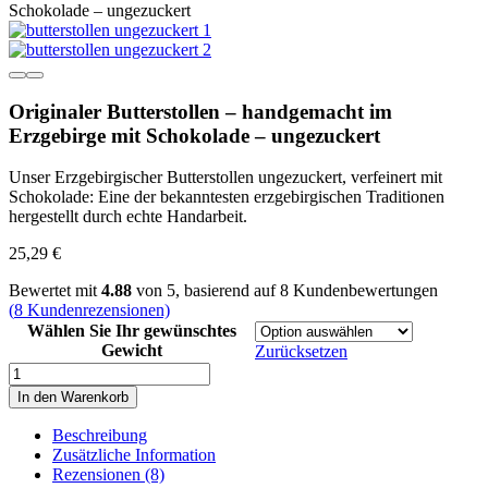
Schokolade – ungezuckert
Originaler Butterstollen – handgemacht im
Erzgebirge mit Schokolade – ungezuckert
Unser Erzgebirgischer Butterstollen ungezuckert, verfeinert mit
Schokolade: Eine der bekanntesten erzgebirgischen Traditionen
hergestellt durch echte Handarbeit.
25,29
€
Bewertet mit
4.88
von 5, basierend auf
8
Kundenbewertungen
(
8
Kundenrezensionen)
Wählen Sie Ihr gewünschtes
Gewicht
Zurücksetzen
Originaler
Butterstollen
In den Warenkorb
–
handgemacht
Beschreibung
im
Zusätzliche Information
Erzgebirge
Rezensionen (8)