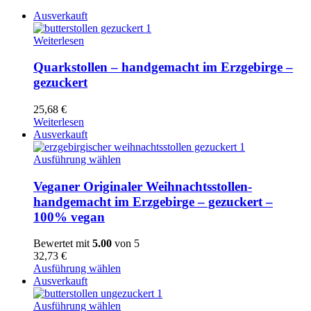
Ausverkauft
Quarkstollen
Weiterlesen
-
handgemacht
Quarkstollen – handgemacht im Erzgebirge –
im
gezuckert
Erzgebirge
-
25,68
€
gezuckert
Weiterlesen
Ausverkauft
Veganer
Ausführung wählen
Originaler
Weihnachtsstollen-
Veganer Originaler Weihnachtsstollen-
handgemacht
handgemacht im Erzgebirge – gezuckert –
im
100% vegan
Erzgebirge
-
Bewertet mit
5.00
von 5
gezuckert
32,73
€
-
Ausführung wählen
100%
Ausverkauft
vegan
Originaler
Ausführung wählen