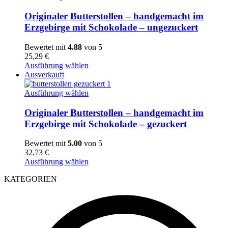
Butterstollen
–
Originaler Butterstollen – handgemacht im
handgemacht
Erzgebirge mit Schokolade – ungezuckert
im
Erzgebirge
Bewertet mit
4.88
von 5
mit
25,29
€
Schokolade
Ausführung wählen
-
Ausverkauft
ungezuckert
Originaler
Ausführung wählen
Butterstollen
–
Originaler Butterstollen – handgemacht im
handgemacht
Erzgebirge mit Schokolade – gezuckert
im
Erzgebirge
Bewertet mit
5.00
von 5
mit
32,73
€
Schokolade
Ausführung wählen
-
gezuckert
KATEGORIEN