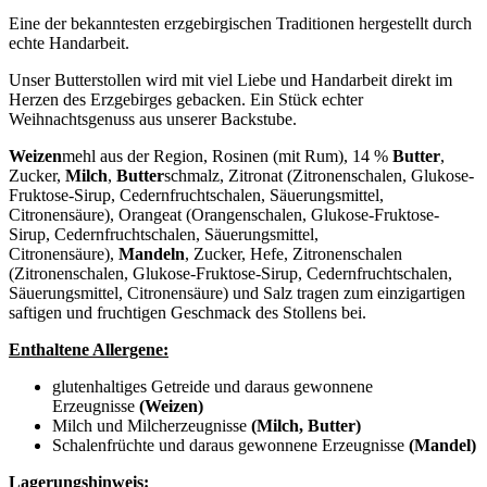
mit
Schokolade
Eine der bekanntesten erzgebirgischen Traditionen hergestellt durch
-
echte Handarbeit.
ungezuckert
Menge
Unser Butterstollen wird mit viel Liebe und Handarbeit direkt im
Herzen des Erzgebirges gebacken. Ein Stück echter
Weihnachtsgenuss aus unserer Backstube.
Weizen
mehl aus der Region, Rosinen (mit Rum), 14 %
Butter
,
Zucker,
Milch
,
Butter
schmalz, Zitronat (Zitronenschalen, Glukose-
Fruktose-Sirup, Cedernfruchtschalen, Säuerungsmittel,
Citronensäure), Orangeat (Orangenschalen, Glukose-Fruktose-
Sirup, Cedernfruchtschalen, Säuerungsmittel,
Citronensäure),
Mandeln
, Zucker, Hefe, Zitronenschalen
(Zitronenschalen, Glukose-Fruktose-Sirup, Cedernfruchtschalen,
Säuerungsmittel, Citronensäure) und Salz tragen zum einzigartigen
saftigen und fruchtigen Geschmack des Stollens bei.
Enthaltene Allergene:
glutenhaltiges Getreide und daraus gewonnene
Erzeugnisse
(Weizen)
Milch und Milcherzeugnisse
(Milch, Butter)
Schalenfrüchte und daraus gewonnene Erzeugnisse
(Mandel)
Lagerungshinweis: