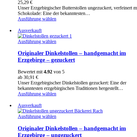
25,29
€
Schokolade
Unser Erzgebirgischer Butterstollen ungezuckert, verfeinert m
-
Schokolade: Eine der bekanntesten…
ungezuckert
Ausführung wählen
Ausverkauft
Originaler
Ausführung wählen
Dinkelstollen
–
Originaler Dinkelstollen – handgemacht im
handgemacht
Erzgebirge – gezuckert
im
Erzgebirge
Bewertet mit
4.92
von 5
-
ab
30,91
€
gezuckert
Unser Erzgebirgischer Dinkelstollen gezuckert: Eine der
bekanntesten erzgebirgischen Traditionen hergestellt…
Ausführung wählen
Ausverkauft
Originaler
Ausführung wählen
Dinkelstollen
–
Originaler Dinkelstollen – handgemacht im
handgemacht
Erzgebirge – ungezuckert