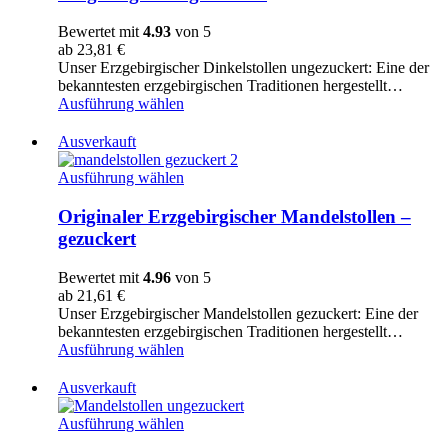
im
Erzgebirge
Bewertet mit
4.93
von 5
-
ab
23,81
€
ungezuckert
Unser Erzgebirgischer Dinkelstollen ungezuckert: Eine der
bekanntesten erzgebirgischen Traditionen hergestellt…
Ausführung wählen
Ausverkauft
Originaler
Ausführung wählen
Erzgebirgischer
Mandelstollen
Originaler Erzgebirgischer Mandelstollen –
-
gezuckert
gezuckert
Bewertet mit
4.96
von 5
ab
21,61
€
Unser Erzgebirgischer Mandelstollen gezuckert: Eine der
bekanntesten erzgebirgischen Traditionen hergestellt…
Ausführung wählen
Ausverkauft
Originaler
Ausführung wählen
Mandelstollen