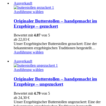
Ausverkauft
Originaler
Ausführung wählen
Butterstollen
–
Originaler Butterstollen – handgemacht im
handgemacht
Erzgebirge – gezuckert
im
Erzgebirge
Bewertet mit
4.87
von 5
-
ab
22,03
€
gezuckert
Unser Erzgebirgischer Butterstollen gezuckert: Eine der
bekanntesten erzgebirgischen Traditionen hergestellt…
Ausführung wählen
Ausverkauft
Originaler
Ausführung wählen
Butterstollen
–
Originaler Butterstollen – handgemacht im
handgemacht
Erzgebirge – ungezuckert
im
Erzgebirge
Bewertet mit
4.79
von 5
-
ab
24,30
€
ungezuckert
Unser Erzgebirgischer Butterstollen ungezuckert: Eine der