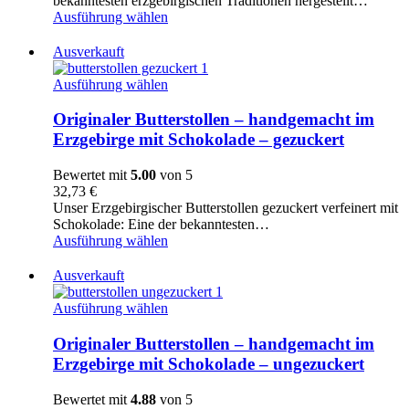
bekanntesten erzgebirgischen Traditionen hergestellt…
Ausführung wählen
Ausverkauft
Originaler
Ausführung wählen
Butterstollen
–
Originaler Butterstollen – handgemacht im
handgemacht
Erzgebirge mit Schokolade – gezuckert
im
Erzgebirge
Bewertet mit
5.00
von 5
mit
32,73
€
Schokolade
Unser Erzgebirgischer Butterstollen gezuckert verfeinert mit
-
Schokolade: Eine der bekanntesten…
gezuckert
Ausführung wählen
Ausverkauft
Originaler
Ausführung wählen
Butterstollen
–
Originaler Butterstollen – handgemacht im
handgemacht
Erzgebirge mit Schokolade – ungezuckert
im
Erzgebirge
Bewertet mit
4.88
von 5
mit