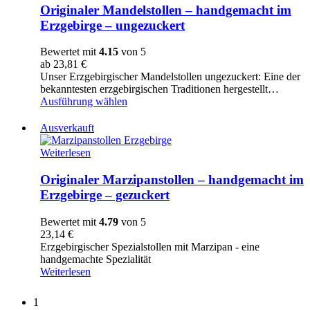
–
Originaler Mandelstollen – handgemacht im
handgemacht
Erzgebirge – ungezuckert
im
Erzgebirge
Bewertet mit
4.15
von 5
-
ab
23,81
€
ungezuckert
Unser Erzgebirgischer Mandelstollen ungezuckert: Eine der
bekanntesten erzgebirgischen Traditionen hergestellt…
Ausführung wählen
Ausverkauft
Originaler
Weiterlesen
Marzipanstollen
-
Originaler Marzipanstollen – handgemacht im
handgemacht
Erzgebirge – gezuckert
im
Erzgebirge
Bewertet mit
4.79
von 5
-
23,14
€
gezuckert
Erzgebirgischer Spezialstollen mit Marzipan - eine
handgemachte Spezialität
Weiterlesen
1